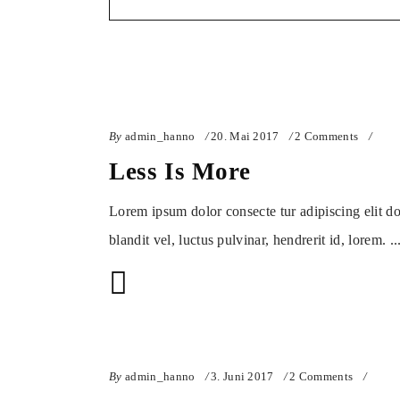
By
admin_hanno
20. Mai 2017
2 Comments
Less Is More
Lorem ipsum dolor consecte tur adipiscing elit d
blandit vel, luctus pulvinar, hendrerit id, lorem.
By
admin_hanno
3. Juni 2017
2 Comments