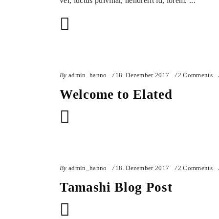
vel, luctus pulvinar, hendrerit id, lorem.
By
admin_hanno
18. Dezember 2017
2 Comments
Welcome to Elated
By
admin_hanno
18. Dezember 2017
2 Comments
Tamashi Blog Post