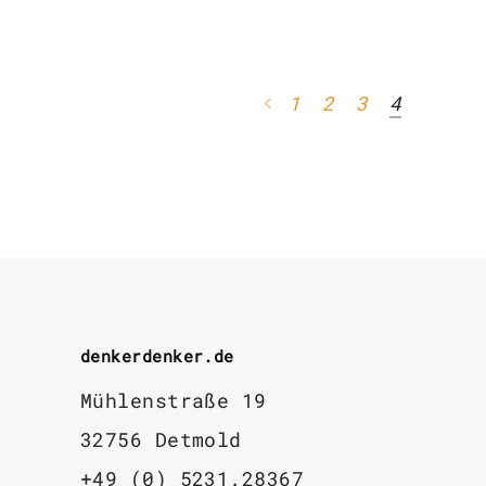
1
2
3
4
denkerdenker.de
Mühlenstraße 19
32756 Detmold
+49 (0) 5231.28367