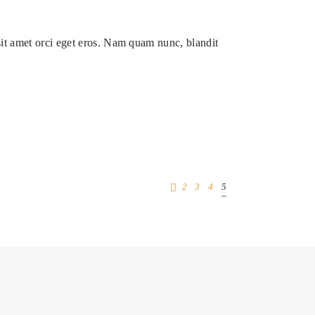
sit amet orci eget eros. Nam quam nunc, blandit
2
3
4
5